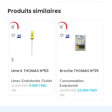
Produits similaires
-18%
-11%
-1
Lime K THOMAS N°50
Broche THOMAS N°35
B
Limes
,
Endodontie
,
Outlet
Consommables
,
C
9.000
TND
Endodontie
En
11.000
TND
12.000
TND
13.500
TND
13
TTC
TTC
TT