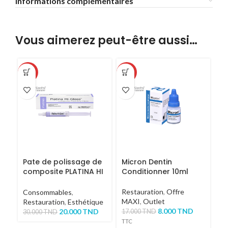
Informations complémentaires
Vous aimerez peut-être aussi…
-33%
-53%
Pate de polissage de
Micron Dentin
composite PLATINA HI
Conditionner 10ml
GLOSS 4G
Restauration
,
Offre
Consommables
,
MAXI
,
Outlet
Restauration
,
Esthétique
8.000
TND
20.000
TND
17.000
TND
30.000
TND
TTC