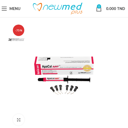
0
MENU
0.000
TND
-75%
Cliquez pour agrandir