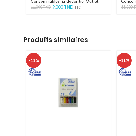
Consommables
,
Endodontie
,
Outlet
Consom
9.000
TND
11.000
TND
11.000
TTC
Produits similaires
-11%
-11%