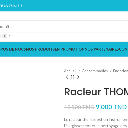
E LA TUNISIE
ORIE
OPOS DE NOUS
NOS PRODUITS
EN PROMOTION
NOS PARTENAIRES
CON
Accueil
Consommables
Endodon
Racleur THO
9.000
TND
13.500
TND
Le racleur thomas est un instrumen
l’élargissement et le nettoyage des 