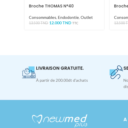
Broche THOMAS N°40
Broch
Consommables
,
Endodontie
,
Outlet
Consom
12.000
TND
13.500
TND
13.500
TTC
LIVRAISON GRATUITE.
S
À partir de 200.00dt d'achats
No
di
A