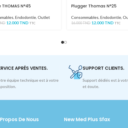
e THOMAS N°45
Plugger Thomas N°25
mables
,
Endodontie
,
Outlet
Consommables
,
Endodontie
,
Ou
12.000
TND
12.000
TND
TND
16.000
TND
TTC
TTC
ERVICE APRÉS VENTES.
SUPPORT CLIENTS.
tre équipe technique est à votre
Support dédiés est à votr
sposition.
et éoute.
 Propos De Nous
New Med Plus Sfax