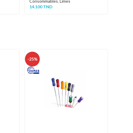
Consommables
,
Limes
14.100
TND
-25%