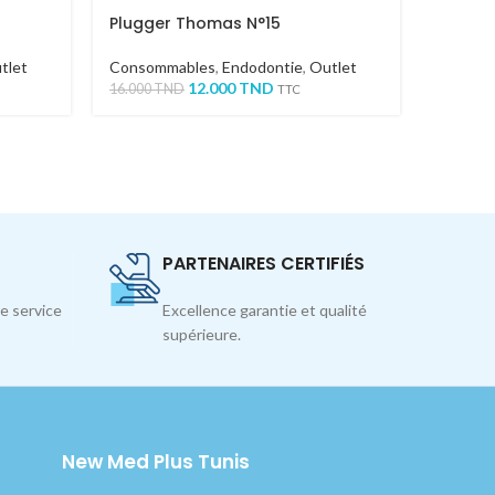
Plugger Thomas N°15
CAVITY
tlet
Consommables
,
Endodontie
,
Outlet
Consom
12.000
TND
270.00
16.000
TND
TTC
PARTENAIRES CERTIFIÉS
e service
Excellence garantie et qualité
supérieure.
New Med Plus Tunis