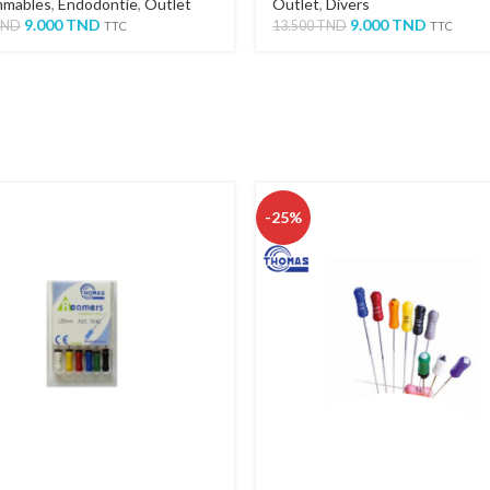
mables
,
Endodontie
,
Outlet
Outlet
,
Divers
9.000
TND
9.000
TND
TND
13.500
TND
TTC
TTC
-25%