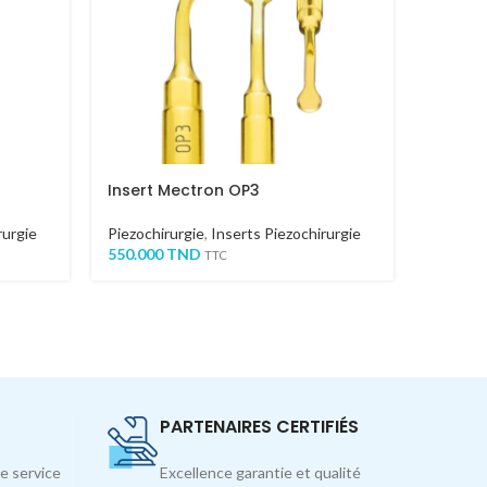
Insert Mectron OP3
Insert
rurgie
Piezochirurgie
,
Inserts Piezochirurgie
Piezochi
550.000
TND
640.00
TTC
PARTENAIRES CERTIFIÉS
e service
Excellence garantie et qualité