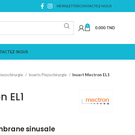
NEWSLETTER
CONTACTEZ-NOUS
0
0.000
TND
TACTEZ-NOUS
iezochirurgie
Inserts Piezochirurgie
Insert Mectron EL1
n EL1
brane sinusale