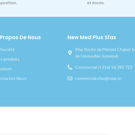
sposition.
et éoute.
 Propos De Nous
New Med Plus Sfax
 Société
Sfax Route de Menzel Chaker, km
de l’immeuble Jumeirah
s produits
Commercial (+216) 56 283 723
vraison
ntactez-Nous
commercial.sfax@nmp.tn