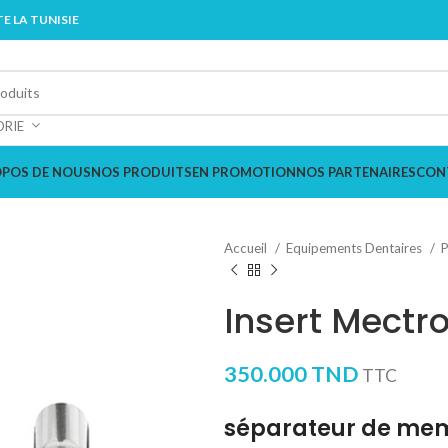
E LA TUNISIE
ORIE
OPOS DE NOUS
NOS PRODUITS
EN PROMOTION
NOS PARTENAIRES
CON
Accueil
Equipements Dentaires
P
Insert Mectro
350.000
TND
TTC
séparateur de mem