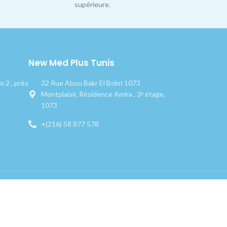
supérieure.
New Med Plus Tunis
 2 , près
32 Rue Abou Bakr El Bokri 1073
Montplaisir, Résidence Amira , 3ᵉ étage,
1073
+(216) 58 877 578