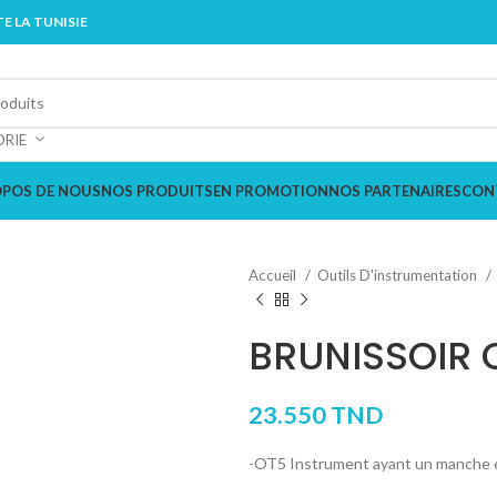
E LA TUNISIE
ORIE
OPOS DE NOUS
NOS PRODUITS
EN PROMOTION
NOS PARTENAIRES
CON
Accueil
Outils D'instrumentation
BRUNISSOIR 
23.550
TND
-OT5 Instrument ayant un manche et