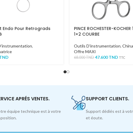
et Endo Pour Retrograds
PINCE ROCHESTER-KOCHER
é
1×2 COURBE
D'instrumentation
,
Outils D'instrumentation
,
Chiru
atrice
Offre MAXI
TND
47.600
TND
68.000
TND
TTC
ERVICE APRÉS VENTES.
SUPPORT CLIENTS.
tre équipe technique est à votre
Support dédiés est à votr
sposition.
et éoute.