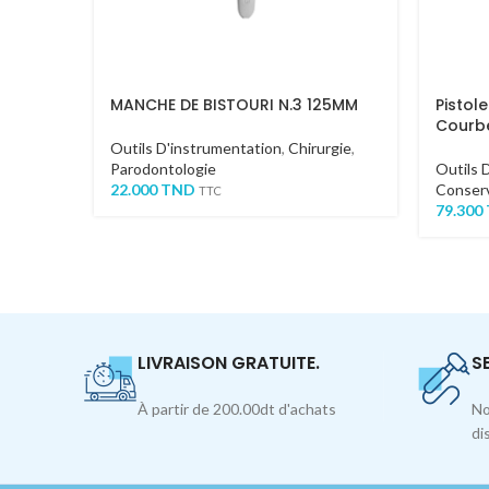
MANCHE DE BISTOURI N.3 125MM
Pistol
Courb
Outils D'instrumentation
,
Chirurgie
,
Parodontologie
Outils 
22.000
TND
Conserv
TTC
79.300
LIVRAISON GRATUITE.
S
À partir de 200.00dt d'achats
No
di