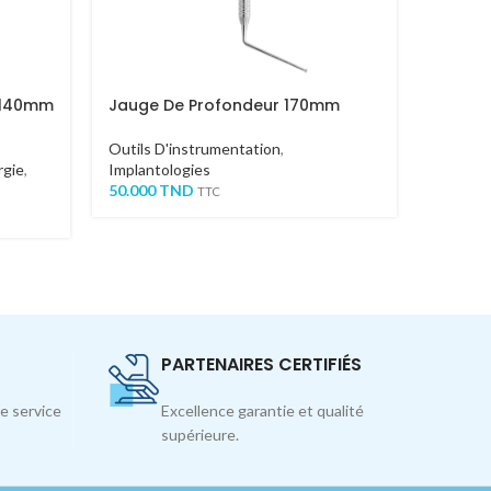
 140mm
Jauge De Profondeur 170mm
CURETTE
Outils D'instrumentation
,
Outils 
rgie
,
Implantologies
Implant
50.000
TND
85.000
T
TTC
PARTENAIRES CERTIFIÉS
e service
Excellence garantie et qualité
supérieure.