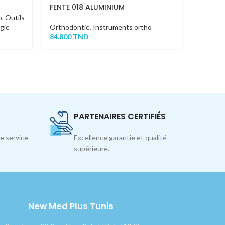
FENTE 018 ALUMINIUM
o
,
Outils
Orthodo
gie
Orthodontie
,
Instruments ortho
84.800
84.800
TND
PARTENAIRES CERTIFIÉS
e service
Excellence garantie et qualité
supérieure.
New Med Plus Tunis