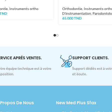
ontie
,
Instruments ortho
Orthodontie
,
Instruments orth
TND
D'instrumentation
,
Parodontolo
65.000
TND
ERVICE APRÉS VENTES.
SUPPORT CLIENTS.
tre équipe technique est à votre
Support dédiés est à votr
sposition.
et éoute.
 Propos De Nous
New Med Plus Sfax