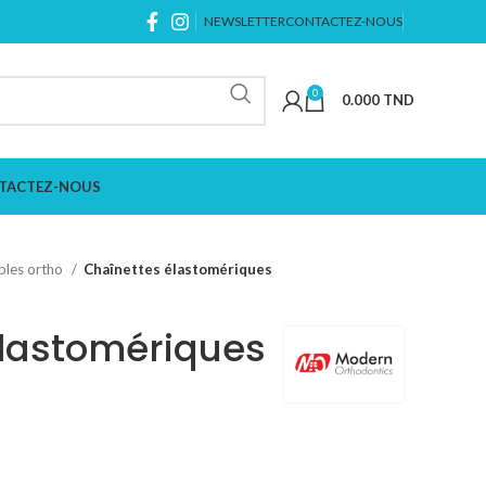
NEWSLETTER
CONTACTEZ-NOUS
0
0.000
TND
TACTEZ-NOUS
les ortho
Chaînettes élastomériques
élastomériques