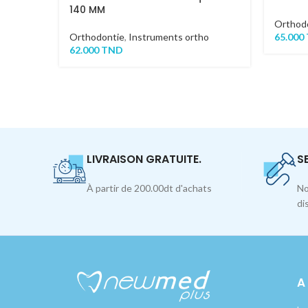
140 MM
Orthod
Orthodontie
,
Instruments ortho
65.000
62.000
TND
LIVRAISON GRATUITE.
S
À partir de 200.00dt d'achats
No
di
A