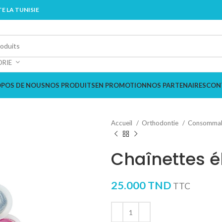
E LA TUNISIE
ORIE
OPOS DE NOUS
NOS PRODUITS
EN PROMOTION
NOS PARTENAIRES
CON
Accueil
Orthodontie
Consommab
Chaînettes 
25.000
TND
TTC