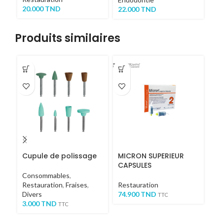
20.000
TND
22.000
TND
Produits similaires
-5
Cupule de polissage
MICRON SUPERIEUR
F
CAPSULES
N
Consommables
,
Restauration
,
Fraises
,
Restauration
C
Divers
74.900
TND
Ou
TTC
3.000
TND
27
TTC
TT