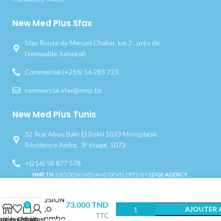
New Med Plus Sfax
Sfax Route de Menzel Chaker, km 2 , près de
l’immeuble Jumeirah
Commercial (+216) 56 283 723
commercial.sfax@nmp.tn
New Med Plus Tunis
32 Rue Abou Bakr El Bokri 1073 Montplaisir,
Résidence Amira , 3ᵉ étage, 1073
+(216) 58 877 578
NMP.TN
2025 DESIGNED AND DEVELOPED BY
EDGE AGENCY
.
Résine
fluide
FUSION
73.000
TND
0
FLO
AJOUTER 
TTC
combo
outique
iste de souhaits
Chariot
Mon compte