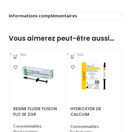
Informations complémentaires
Vous aimerez peut-être aussi…
RESINE FLUIDE FUSION
HYDROXYDE DE
FLO SE 2GR
CALCUIM
PHOTOPOLYMERISABLE
CAL LC 1*2G
Consommables
,
Consommables
,
Restauration
Endodontie