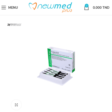
0
MENU
0.000
TND
Cliquez pour agrandir