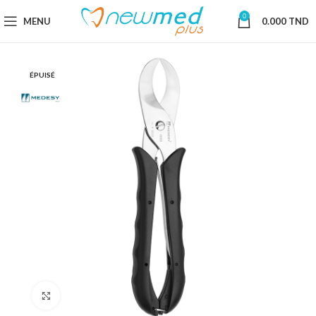
0
MENU
0.000
TND
ÉPUISÉ
Cliquez pour agrandir