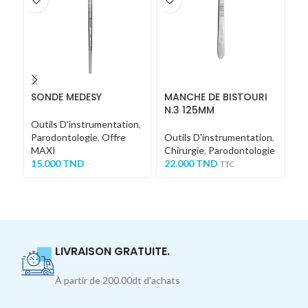
SONDE MEDESY
MANCHE DE BISTOURI
C
N.3 125MM
1
Outils D'instrumentation
,
Parodontologie
,
Offre
Outils D'instrumentation
,
Ou
MAXI
Chirurgie
,
Parodontologie
Ch
15.000
TND
22.000
TND
1,
TTC
LIVRAISON GRATUITE.
À partir de 200.00dt d'achats