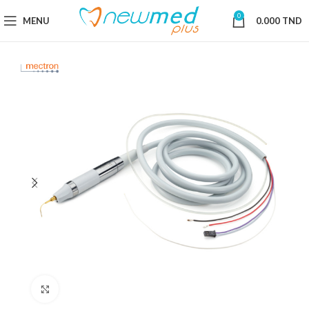
0
MENU
0.000
TND
Cliquez pour agrandir