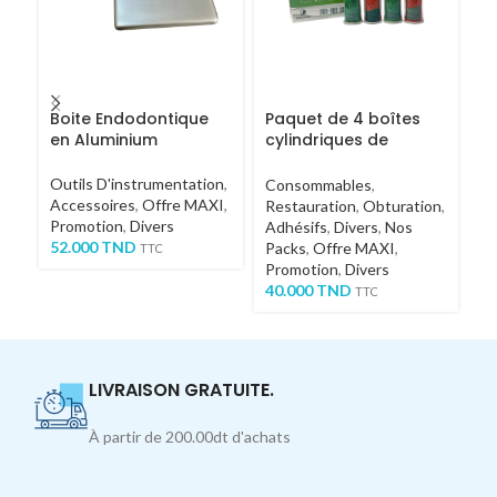
Boite Endodontique
Paquet de 4 boîtes
Pi
en Aluminium
cylindriques de
an
micro-applicateurs
DOCHEM
Outils D'instrumentation
,
Di
Consommables
,
Accessoires
,
Offre MAXI
,
1
Restauration
,
Obturation
,
Promotion
,
Divers
Adhésifs
,
Divers
,
Nos
52.000
TND
Packs
,
Offre MAXI
,
TTC
Promotion
,
Divers
40.000
TND
TTC
LIVRAISON GRATUITE.
À partir de 200.00dt d'achats