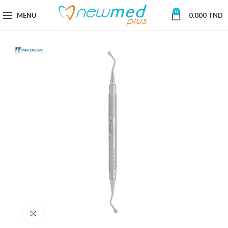
0
MENU
0.000
TND
Cliquez pour agrandir