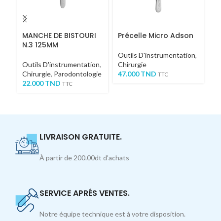
MANCHE DE BISTOURI
Précelle Micro Adson
Pi
N.3 125MM
R
Outils D'instrumentation
,
Outils D'instrumentation
,
Chirurgie
Ou
Chirurgie
,
Parodontologie
47.000
TND
Co
TTC
22.000
TND
7
TTC
LIVRAISON GRATUITE.
À partir de 200.00dt d'achats
SERVICE APRÉS VENTES.
Notre équipe technique est à votre disposition.