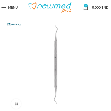
0
MENU
0.000
TND
Cliquez pour agrandir