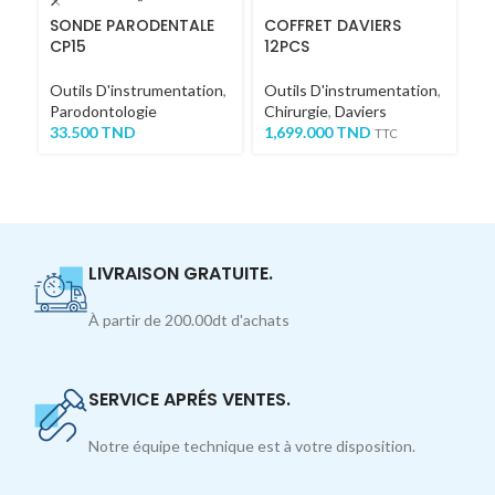
SONDE PARODENTALE
COFFRET DAVIERS
La
CP15
12PCS
St
Outils D'instrumentation
,
Outils D'instrumentation
,
Ou
Parodontologie
Chirurgie
,
Daviers
Ch
33.500
TND
1,699.000
TND
8
TTC
LIVRAISON GRATUITE.
À partir de 200.00dt d'achats
SERVICE APRÉS VENTES.
Notre équipe technique est à votre disposition.