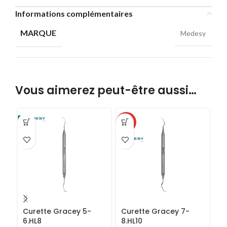
Informations complémentaires
MARQUE
Medesy
Vous aimerez peut-être aussi…
-50%
Curette Gracey 5-
Curette Gracey 7-
C
6.HL8
8.HL10
A