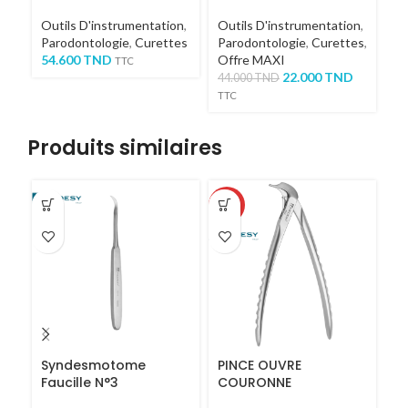
Outils D'instrumentation
,
Outils D'instrumentation
,
Ou
Parodontologie
,
Curettes
Parodontologie
,
Curettes
,
Pa
54.600
TND
Offre MAXI
5
TTC
22.000
TND
44.000
TND
TTC
Produits similaires
-40%
-3
Syndesmotome
PINCE OUVRE
P
Faucille N°3
COURONNE
K
C