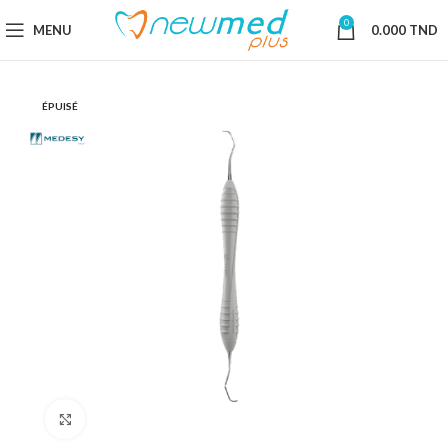
0
MENU
0.000
TND
ÉPUISÉ
Cliquez pour agrandir