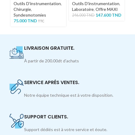
Outils D'instrumentation
,
Outils D'instrumentation
,
Ou
Chirurgie
,
Laboratoire
,
Offre MAXI
Ch
Syndesmotomies
147.600
TND
246.000
TND
68
75.000
TND
TTC
TT
LIVRAISON GRATUITE.
À partir de 200.00dt d'achats
SERVICE APRÉS VENTES.
Notre équipe technique est à votre disposition.
SUPPORT CLIENTS.
Support dédiés est à votre service et éoute.