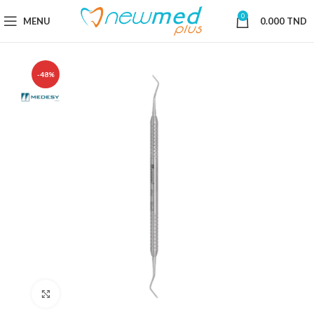
0
MENU
0.000
TND
-48%
Cliquez pour agrandir