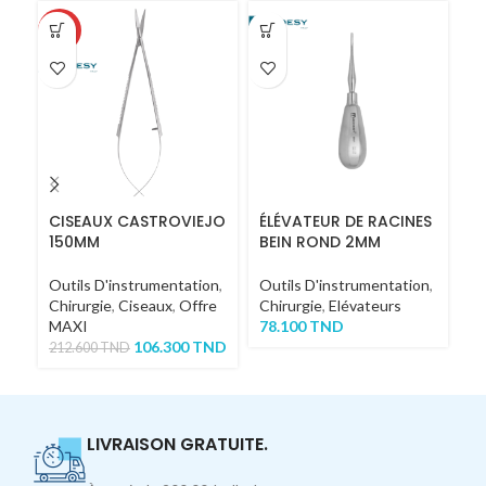
-50%
CISEAUX CASTROVIEJO
ÉLÉVATEUR DE RACINES
E
150MM
BEIN ROND 2MM
F
C
Outils D'instrumentation
,
Outils D'instrumentation
,
Ou
Chirurgie
,
Ciseaux
,
Offre
Chirurgie
,
Elévateurs
Ch
MAXI
78.100
TND
5
106.300
TND
212.600
TND
LIVRAISON GRATUITE.