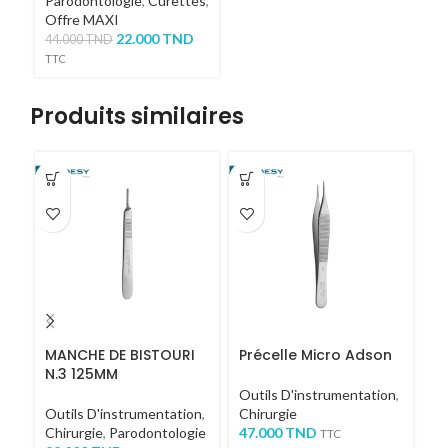
Parodontologie
,
Curettes
,
Offre MAXI
22.000
TND
44.000
TND
TTC
Produits similaires
-4
MANCHE DE BISTOURI
Précelle Micro Adson
P
N.3 125MM
C
Outils D'instrumentation
,
Outils D'instrumentation
,
Chirurgie
Ou
Chirurgie
,
Parodontologie
47.000
TND
La
TTC