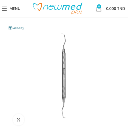
0
MENU
0.000
TND
Cliquez pour agrandir