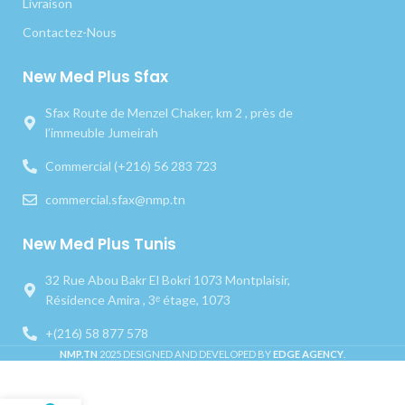
Livraison
Contactez-Nous
New Med Plus Sfax
Sfax Route de Menzel Chaker, km 2 , près de
l’immeuble Jumeirah
Commercial (+216) 56 283 723
commercial.sfax@nmp.tn
New Med Plus Tunis
32 Rue Abou Bakr El Bokri 1073 Montplaisir,
Résidence Amira , 3ᵉ étage, 1073
+(216) 58 877 578
NMP.TN
2025 DESIGNED AND DEVELOPED BY
EDGE AGENCY
.
Curette