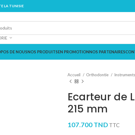
E LA TUNISIE
ORIE
OPOS DE NOUS
NOS PRODUITS
EN PROMOTION
NOS PARTENAIRES
CON
Accueil
Orthodontie
Instrument
Ecarteur de
215 mm
107.700
TND
TTC