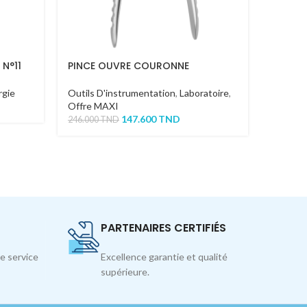
 N°11
PINCE OUVRE COURONNE
Jauge 
rgie
Outils D'instrumentation
,
Laboratoire
,
Outils 
Offre MAXI
Implant
147.600
TND
50.000
246.000
TND
PARTENAIRES CERTIFIÉS
e service
Excellence garantie et qualité
supérieure.