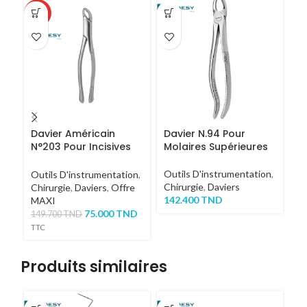
-50%
Davier Américain
Davier N.94 Pour
D
N°203 Pour Incisives
Molaires Supérieures
M
Inférieures
Prémolaires
Outils D'instrumentation
,
Ou
Outils D'instrumentation
,
Chirurgie
,
Daviers
Ch
Chirurgie
,
Daviers
,
Offre
142.400
TND
1
MAXI
75.000
TND
149.700
TND
TTC
Produits similaires