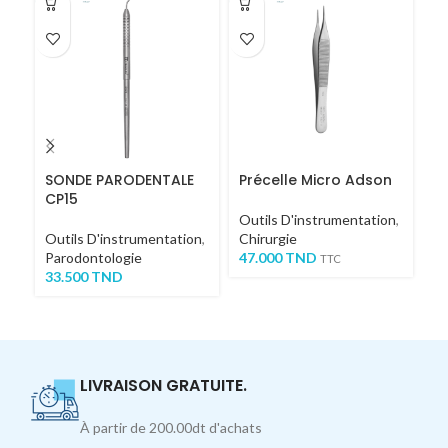
SONDE PARODENTALE
Précelle Micro Adson
C
CP15
M
Outils D'instrumentation
,
Outils D'instrumentation
,
Chirurgie
Ou
Parodontologie
47.000
TND
Ch
TTC
33.500
TND
4
LIVRAISON GRATUITE.
À partir de 200.00dt d'achats