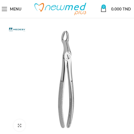
0
MENU
0.000
TND
Cliquez pour agrandir