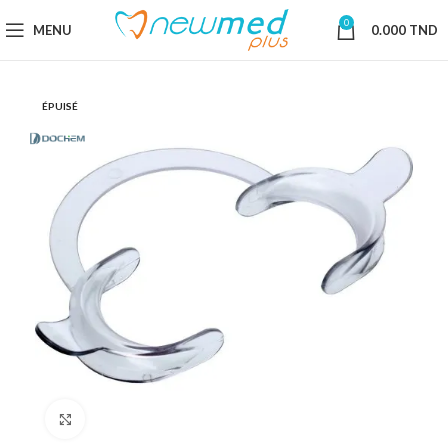
0
MENU
0.000
TND
ÉPUISÉ
Cliquez pour agrandir