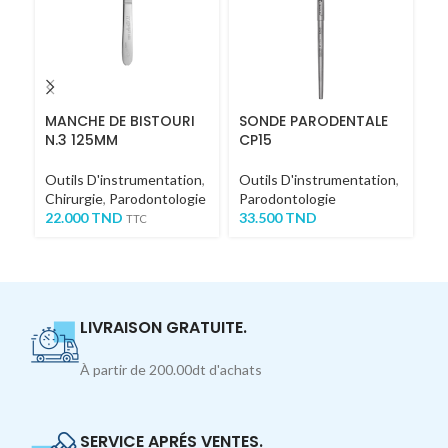
MANCHE DE BISTOURI
SONDE PARODENTALE
La
N.3 125MM
CP15
St
Outils D'instrumentation
,
Outils D'instrumentation
,
Ou
Chirurgie
,
Parodontologie
Parodontologie
Ch
22.000
TND
33.500
TND
8
TTC
LIVRAISON GRATUITE.
À partir de 200.00dt d'achats
SERVICE APRÉS VENTES.