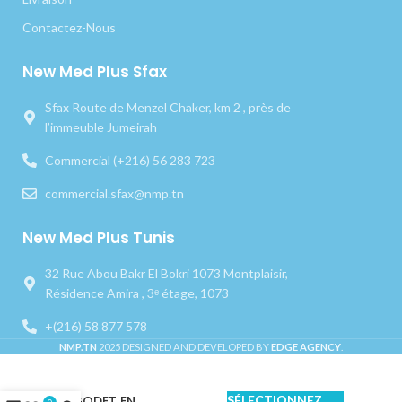
Contactez-Nous
New Med Plus Sfax
Sfax Route de Menzel Chaker, km 2 , près de
l’immeuble Jumeirah
Commercial (+216) 56 283 723
commercial.sfax@nmp.tn
New Med Plus Tunis
32 Rue Abou Bakr El Bokri 1073 Montplaisir,
Résidence Amira , 3ᵉ étage, 1073
+(216) 58 877 578
NMP.TN
2025 DESIGNED AND DEVELOPED BY
EDGE AGENCY
.
GODET EN
SÉLECTIONNEZ