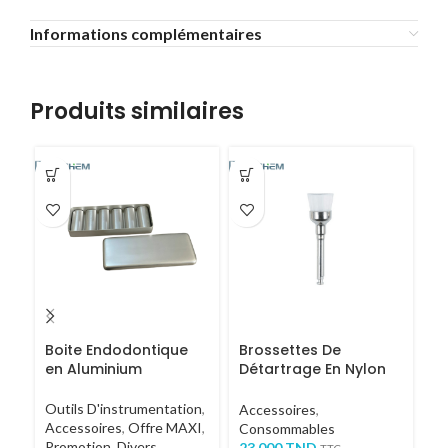
Informations complémentaires
Produits similaires
Boite Endodontique
Brossettes De
A
en Aluminium
Détartrage En Nylon
c
(20 pcs)
Outils D'instrumentation
,
Ac
Accessoires
,
Accessoires
,
Offre MAXI
,
Re
Consommables
Promotion
,
Divers
4
23.000
TND