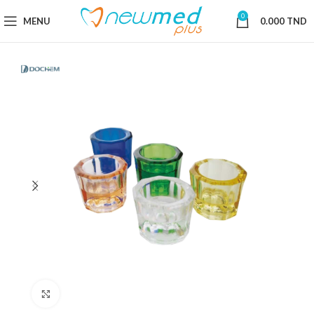
0
MENU
0.000
TND
Cliquez pour agrandir