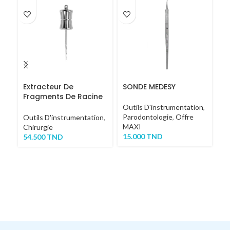
Extracteur De
SONDE MEDESY
M
Fragments De Racine
N
COURT
Outils D'instrumentation
,
Parodontologie
,
Offre
Ou
Outils D'instrumentation
,
MAXI
Ch
Chirurgie
15.000
TND
2
54.500
TND