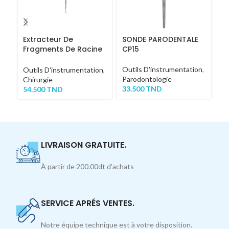
Extracteur De
SONDE PARODENTALE
P
Fragments De Racine
CP15
COURT
Ou
Outils D'instrumentation
,
Ch
Outils D'instrumentation
,
Parodontologie
4
Chirurgie
33.500
TND
54.500
TND
LIVRAISON GRATUITE.
À partir de 200.00dt d'achats
SERVICE APRÉS VENTES.
Notre équipe technique est à votre disposition.