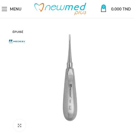
0
MENU
0.000
TND
ÉPUISÉ
Cliquez pour agrandir