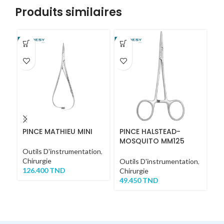
Produits similaires
-1
PINCE MATHIEU MINI
PINCE HALSTEAD-
P
MOSQUITO MM125
COURBE
Outils D'instrumentation
,
Or
Chirurgie
In
Outils D'instrumentation
,
126.400
TND
D'
Chirurgie
Ch
49.450
TND
62
TT