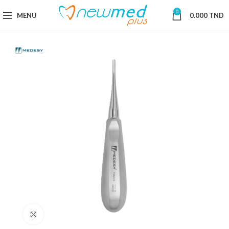
0
MENU
0.000
TND
Cliquez pour agrandir