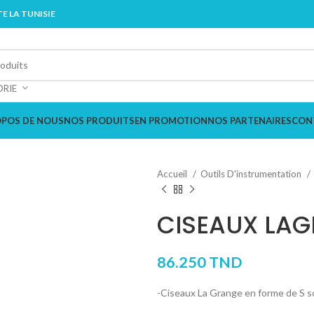
E LA TUNISIE
ORIE
OPOS DE NOUS
NOS PRODUITS
EN PROMOTION
NOS PARTENAIRES
CON
Accueil
Outils D'instrumentation
CISEAUX LA
86.250
TND
-Ciseaux La Grange en forme de S so