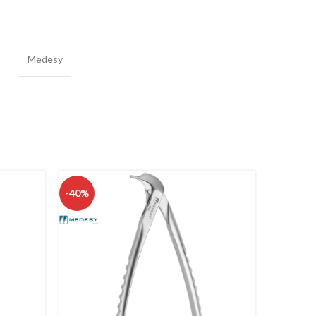
Medesy
-40%
-26%