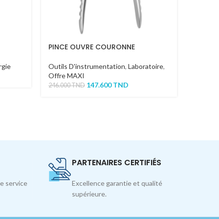
PINCE OUVRE COURONNE
PINCE 
rgie
Outils D'instrumentation
,
Laboratoire
,
Outils 
Offre MAXI
Offre 
147.600
TND
246.000
TND
27.000
T
PARTENAIRES CERTIFIÉS
e service
Excellence garantie et qualité
supérieure.