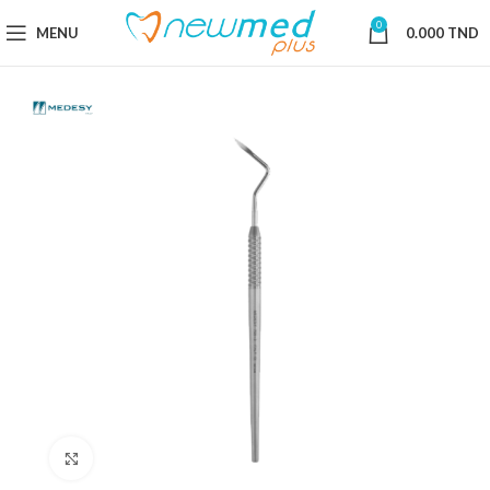
0
MENU
0.000
TND
Cliquez pour agrandir