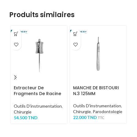
Produits similaires
Extracteur De
MANCHE DE BISTOURI
C
Fragments De Racine
N.3 125MM
1
COURT
Outils D'instrumentation
,
Ou
Outils D'instrumentation
,
Chirurgie
,
Parodontologie
Ch
Chirurgie
22.000
TND
1,
54.500
TND
TTC