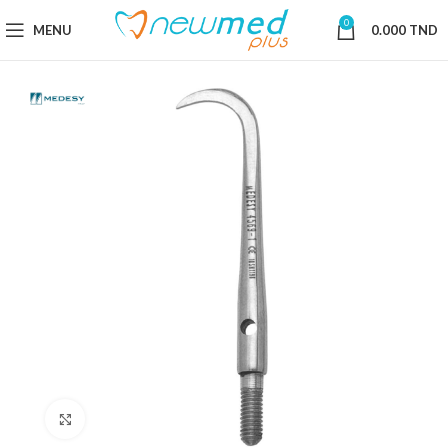
0
MENU
0.000
TND
Cliquez pour agrandir