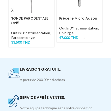
SONDE PARODENTALE
Précelle Micro Adson
PI
CP15
1
Outils D'instrumentation
,
Outils D'instrumentation
,
Chirurgie
Ou
Parodontologie
47.000
TND
Ch
TTC
33.500
TND
27
TT
LIVRAISON GRATUITE.
À partir de 200.00dt d'achats
SERVICE APRÉS VENTES.
Notre équipe technique est à votre disposition.