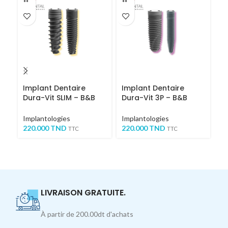
Implant Dentaire
Implant Dentaire
K
Dura-Vit SLIM – B&B
Dura-Vit 3P – B&B
Dental
Dental
Ou
Im
Implantologies
Implantologies
M
220.000
TND
220.000
TND
TTC
TTC
1,
9
LIVRAISON GRATUITE.
À partir de 200.00dt d'achats