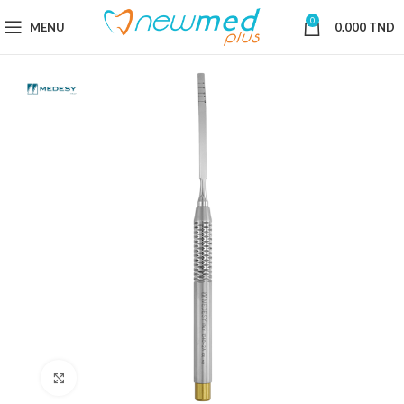
0
MENU
0.000
TND
Cliquez pour agrandir