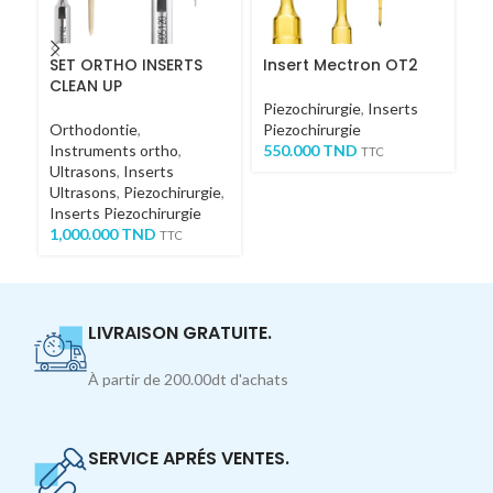
SET ORTHO INSERTS
Insert Mectron OT2
I
CLEAN UP
Piezochirurgie
,
Inserts
Pi
Orthodontie
,
Piezochirurgie
Pi
Instruments ortho
,
550.000
TND
6
TTC
Ultrasons
,
Inserts
Ultrasons
,
Piezochirurgie
,
Inserts Piezochirurgie
1,000.000
TND
TTC
LIVRAISON GRATUITE.
À partir de 200.00dt d'achats
SERVICE APRÉS VENTES.