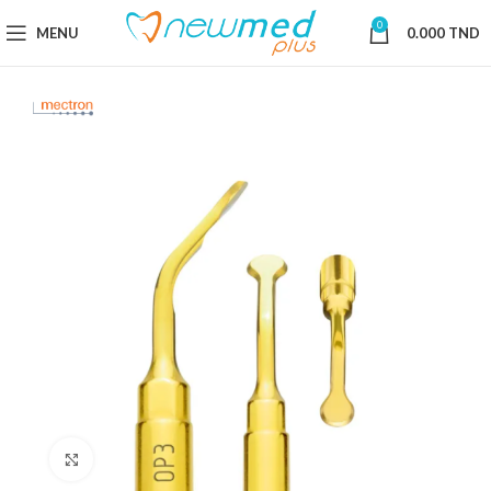
0
MENU
0.000
TND
Cliquez pour agrandir