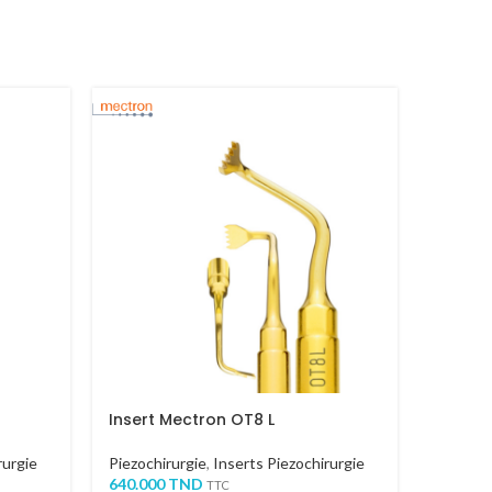
Insert Mectron OT8 L
Insert
rurgie
Piezochirurgie
,
Inserts Piezochirurgie
Piezochi
640.000
TND
550.00
TTC