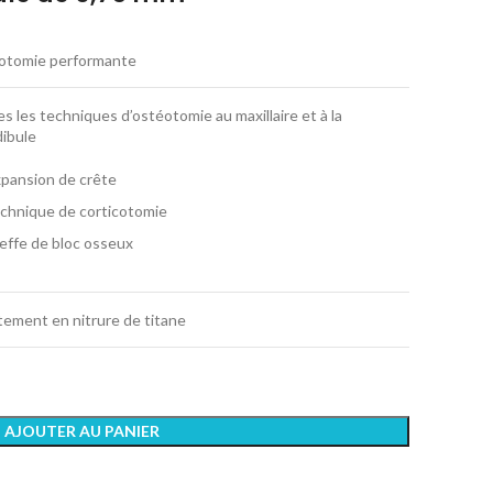
otomie performante
s les techniques d’ostéotomie au maxillaire et à la
ibule
pansion de crête
chnique de corticotomie
effe de bloc osseux
tement en nitrure de titane
AJOUTER AU PANIER