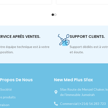
ERVICE APRÉS VENTES.
SUPPORT CLIENTS.
tre équipe technique est à votre
Support dédiés est à votr
sposition.
et éoute.
 Propos De Nous
New Med Plus Sfax
 Société
Sfax Route de Menzel Chaker, km
de l’immeuble Jumeirah
s produits
Commercial (+216) 56 283 723
vraison