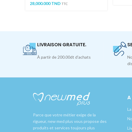
28,000.000
TND
TTC
LIVRAISON GRATUITE.
S
À partir de 200.00dt d'achats
No
di
A
La
Parce que votre métier exige de la
No
rigueur, new med plus vous propose des
produits et services toujours plus
Li