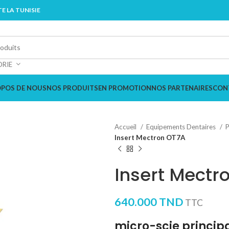
E LA TUNISIE
ORIE
OPOS DE NOUS
NOS PRODUITS
EN PROMOTION
NOS PARTENAIRES
CON
Accueil
Equipements Dentaires
P
Insert Mectron OT7A
Insert Mectr
640.000
TND
TTC
micro-scie princip