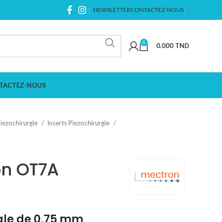
NEWSLETTER
CONTACTEZ-NOUS
0
0.000
TND
TACTEZ-NOUS
iezochirurgie
Inserts Piezochirurgie
on OT7A
ale de 0,75 mm