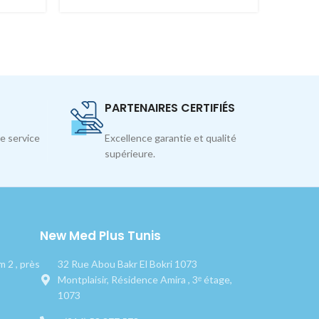
PARTENAIRES CERTIFIÉS
e service
Excellence garantie et qualité
supérieure.
New Med Plus Tunis
 2 , près
32 Rue Abou Bakr El Bokri 1073
Montplaisir, Résidence Amira , 3ᵉ étage,
1073