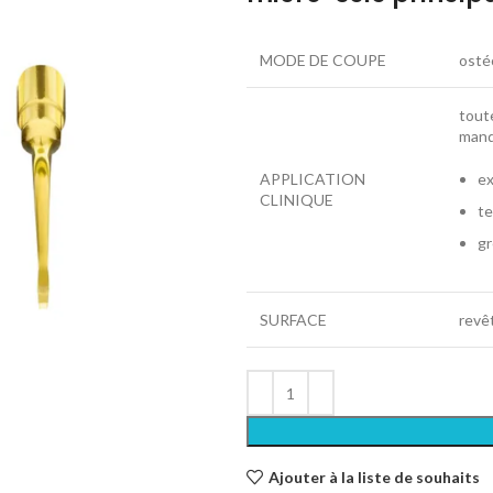
MODE DE COUPE
osté
toute
mand
APPLICATION
ex
CLINIQUE
te
gr
SURFACE
revê
Ajouter à la liste de souhaits