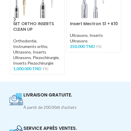
SET ORTHO INSERTS
Insert Mectron S1 + K10
I
CLEAN UP
Ultrasons
,
Inserts
In
Orthodontie
,
Ultrasons
In
Instruments ortho
,
350.000
TND
1,
TTC
Ultrasons
,
Inserts
Ultrasons
,
Piezochirurgie
,
Inserts Piezochirurgie
1,000.000
TND
TTC
LIVRAISON GRATUITE.
À partir de 200.00dt d'achats
SERVICE APRÉS VENTES.