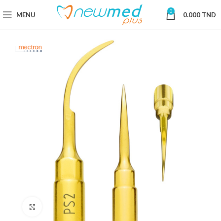
0
MENU
0.000
TND
Cliquez pour agrandir