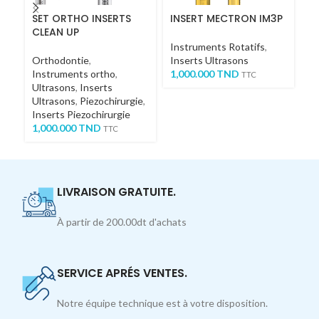
SET ORTHO INSERTS
INSERT MECTRON IM3P
In
CLEAN UP
P
Instruments Rotatifs
,
Orthodontie
,
Inserts Ultrasons
In
Instruments ortho
,
1,000.000
TND
3
TTC
Ultrasons
,
Inserts
Ultrasons
,
Piezochirurgie
,
Inserts Piezochirurgie
1,000.000
TND
TTC
LIVRAISON GRATUITE.
À partir de 200.00dt d'achats
SERVICE APRÉS VENTES.
Notre équipe technique est à votre disposition.