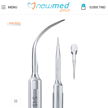
0
MENU
0.000
TND
Cliquez pour agrandir