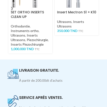
SET ORTHO INSERTS
Insert Mectron S1 + K10
I
CLEAN UP
Ultrasons
,
Inserts
Ul
Orthodontie
,
Ultrasons
Ul
Instruments ortho
,
350.000
TND
4
TTC
Ultrasons
,
Inserts
Ultrasons
,
Piezochirurgie
,
Inserts Piezochirurgie
1,000.000
TND
TTC
LIVRAISON GRATUITE.
À partir de 200.00dt d'achats
SERVICE APRÉS VENTES.