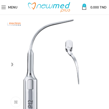
0
MENU
0.000
TND
Cliquez pour agrandir