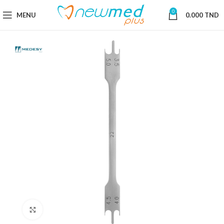
0
MENU
0.000
TND
Cliquez pour agrandir