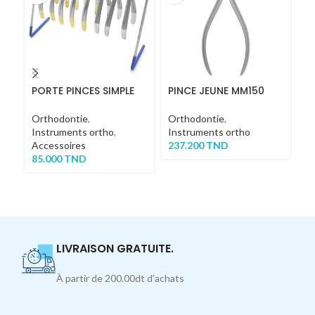
PORTE PINCES SIMPLE
PINCE JEUNE MM150
P
Orthodontie
,
Orthodontie
,
Or
Instruments ortho
,
Instruments ortho
In
Accessoires
237.200
TND
3
85.000
TND
LIVRAISON GRATUITE.
À partir de 200.00dt d'achats