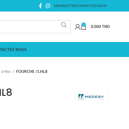
NEWSLETTER
CONTACTEZ-NOUS
0
0.000
TND
TACTEZ-NOUS
s ortho
FOURCHE /1.HL8
HL8