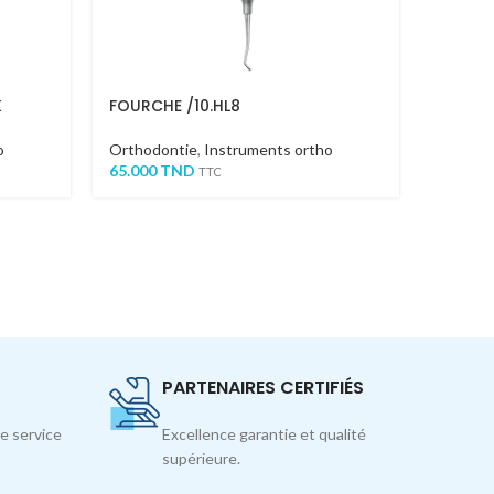
K
FOURCHE /10.HL8
PINCE
o
Orthodontie
,
Instruments ortho
Orthodo
65.000
TND
D'instr
TTC
MAXI
62.000
T
PARTENAIRES CERTIFIÉS
e service
Excellence garantie et qualité
supérieure.