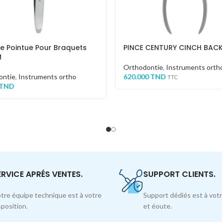
le Pointue Pour Braquets
PINCE CENTURY CINCH BAC
M
Orthodontie
,
Instruments orth
ontie
,
Instruments ortho
620.000
TND
TTC
TND
ERVICE APRÉS VENTES.
SUPPORT CLIENTS.
tre équipe technique est à votre
Support dédiés est à votr
sposition.
et éoute.