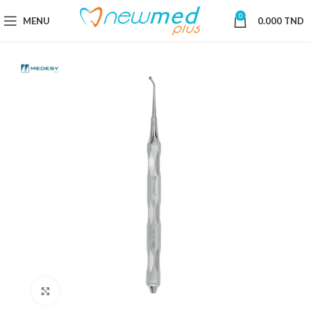
0
MENU
0.000
TND
Cliquez pour agrandir