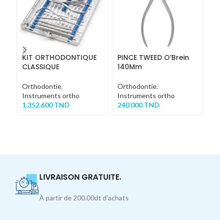
KIT ORTHODONTIQUE
PINCE TWEED O’Brein
F
CLASSIQUE
140Mm
Or
Orthodontie
,
Orthodontie
,
In
Instruments ortho
Instruments ortho
6
1,352.600
TND
240.000
TND
LIVRAISON GRATUITE.
À partir de 200.00dt d'achats