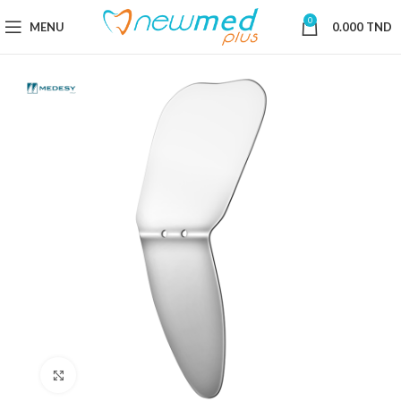
0
MENU
0.000
TND
Cliquez pour agrandir