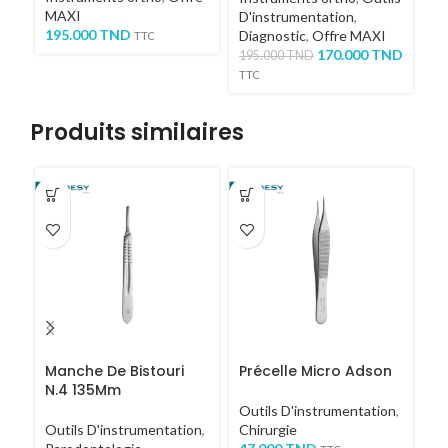
MAXI
D'instrumentation
,
D'
195.000
TND
Diagnostic
,
Offre MAXI
Di
TTC
170.000
TND
195.000
TND
19
TTC
TT
Produits similaires
Manche De Bistouri
Précelle Micro Adson
C
N.4 135Mm
M
Outils D'instrumentation
,
Outils D'instrumentation
,
Chirurgie
Ou