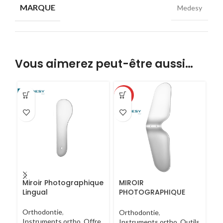
MARQUE
Medesy
Vous aimerez peut-être aussi…
-13%
-1
Miroir Photographique
MIROIR
M
Lingual
PHOTOGRAPHIQUE
P
LATÉRAL
O
Orthodontie
,
Orthodontie
,
Or
Instruments ortho
,
Offre
Instruments ortho
,
Outils
In