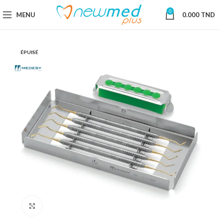
0
MENU
0.000
TND
ÉPUISÉ
Cliquez pour agrandir