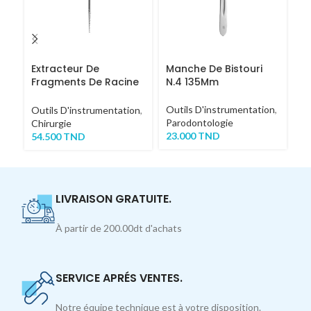
Extracteur De
Manche De Bistouri
La
Fragments De Racine
N.4 135Mm
St
COURT
Outils D'instrumentation
,
Ou
Outils D'instrumentation
,
Parodontologie
Ch
Chirurgie
23.000
TND
8
54.500
TND
LIVRAISON GRATUITE.
À partir de 200.00dt d'achats
SERVICE APRÉS VENTES.
Notre équipe technique est à votre disposition.