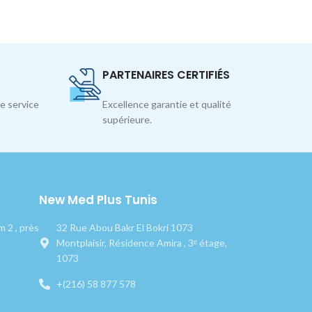
PARTENAIRES CERTIFIÉS
e service
Excellence garantie et qualité
supérieure.
New Med Plus Tunis
 2 , près
32 Rue Abou Bakr El Bokri 1073
Montplaisir, Résidence Amira , 3ᵉ étage,
1073
+(216) 58 877 578