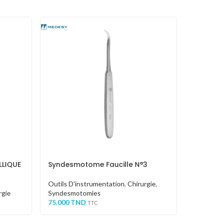
-40%
LLIQUE
Syndesmotome Faucille N°3
PINCE
Outils D'instrumentation
,
Chirurgie
,
Outils 
rgie
Syndesmotomies
Offre 
75.000
TND
246.000
TTC