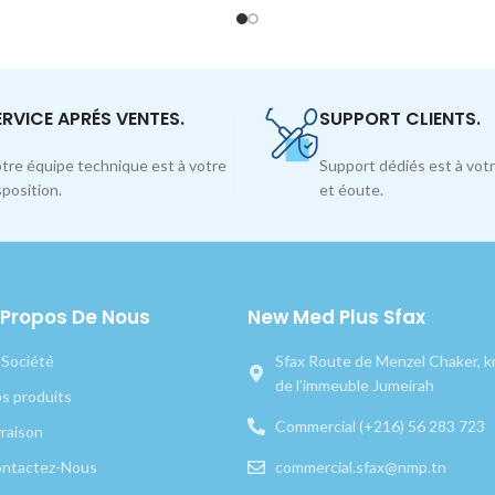
ERVICE APRÉS VENTES.
SUPPORT CLIENTS.
tre équipe technique est à votre
Support dédiés est à votr
sposition.
et éoute.
 Propos De Nous
New Med Plus Sfax
 Société
Sfax Route de Menzel Chaker, km
de l’immeuble Jumeirah
s produits
Commercial (+216) 56 283 723
vraison
ntactez-Nous
commercial.sfax@nmp.tn