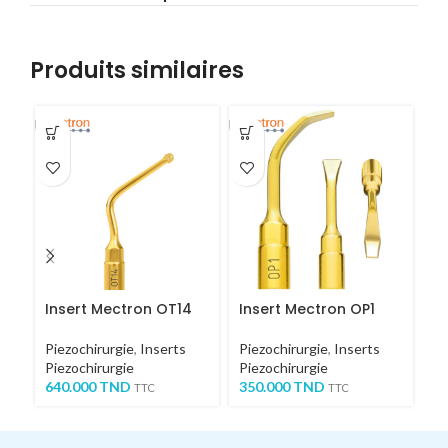
Produits similaires
Insert Mectron OT14
Insert Mectron OP1
I
Piezochirurgie
,
Inserts
Piezochirurgie
,
Inserts
Pi
Piezochirurgie
Piezochirurgie
Pi
640.000
TND
350.000
TND
5
TTC
TTC