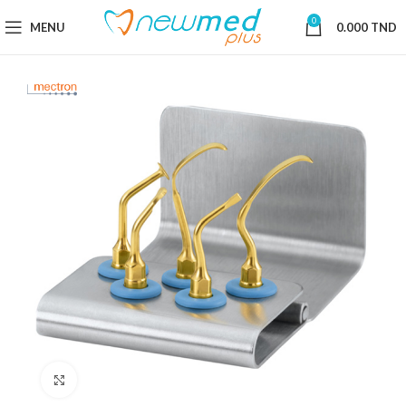
0
MENU
0.000
TND
Cliquez pour agrandir