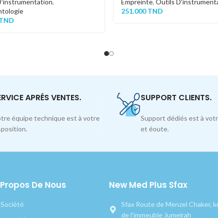
D'instrumentation
,
Empreinte
,
Outils D'instrument
tologie
251.000
TND
TND
ERVICE APRÉS VENTES.
SUPPORT CLIENTS.
tre équipe technique est à votre
Support dédiés est à votr
sposition.
et éoute.
 Propos De Nous
New Med Plus Sfax
 Société
Sfax Route de Menzel Chaker, km
de l’immeuble Jumeirah