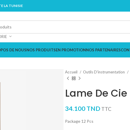
E LA TUNISIE
ORIE
OPOS DE NOUS
NOS PRODUITS
EN PROMOTION
NOS PARTENAIRES
CON
Accueil
Outils D'instrumentation
Lame De Cie
34.100
TND
TTC
Package 12 Pcs