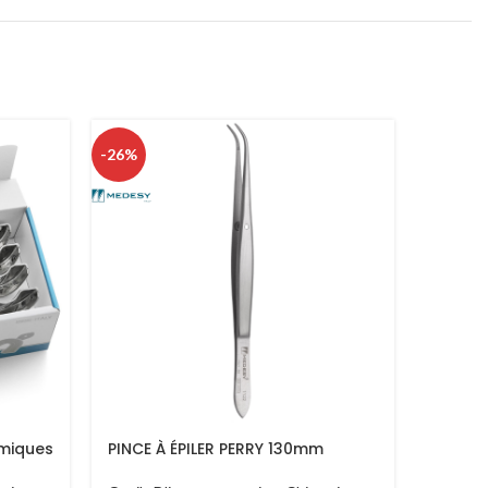
-26%
omiques
PINCE À ÉPILER PERRY 130mm
SONDE 