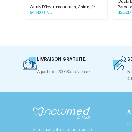
Outils 
Outils D'instrumentation
,
Chirurgie
Parodon
54.500
TND
33.500
LIVRAISON GRATUITE.
S
À partir de 200.00dt d'achats
No
di
A
La
Parce que votre métier exige de la