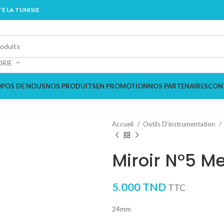
E LA TUNISIE
ORIE
OPOS DE NOUS
NOS PRODUITS
EN PROMOTION
NOS PARTENAIRES
CON
Accueil
Outils D'instrumentation
Miroir N°5 M
5.000
TND
TTC
24mm