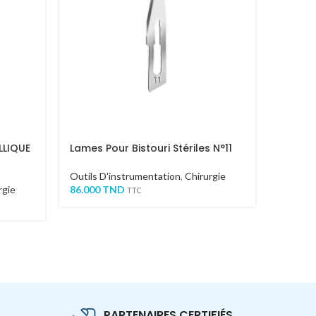
LLIQUE
Lames Pour Bistouri Stériles N°11
Pistol
Courb
Outils D'instrumentation
,
Chirurgie
rgie
86.000
TND
Outils 
TTC
Conserv
79.300
PARTENAIRES CERTIFIÉS