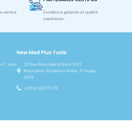
e service
Excellence garantie et qualité
supérieure.
New Med Plus Tunis
 2 , près
32 Rue Abou Bakr El Bokri 1073
Montplaisir, Résidence Amira , 3ᵉ étage,
1073
+(216) 58 877 578