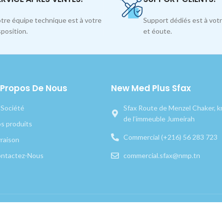
tre équipe technique est à votre
Support dédiés est à votr
sposition.
et éoute.
 Propos De Nous
New Med Plus Sfax
 Société
Sfax Route de Menzel Chaker, km
de l’immeuble Jumeirah
s produits
Commercial (+216) 56 283 723
vraison
ntactez-Nous
commercial.sfax@nmp.tn