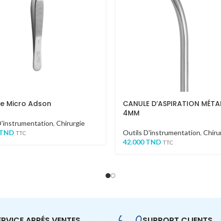
le Micro Adson
CANULE D’ASPIRATION MÉTA
4MM
D'instrumentation
,
Chirurgie
TND
Outils D'instrumentation
,
Chiru
TTC
42.000
TND
TTC
ERVICE APRÉS VENTES.
SUPPORT CLIENTS.