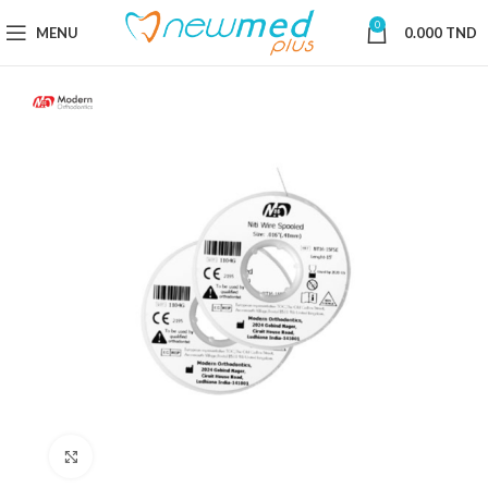
0
MENU
0.000
TND
Cliquez pour agrandir