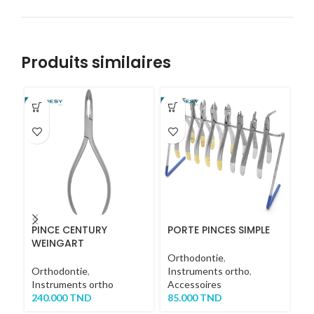
Produits similaires
PINCE CENTURY
PORTE PINCES SIMPLE
P
WEINGART
Orthodontie
,
Or
Orthodontie
,
Instruments ortho
,
In
Instruments ortho
Accessoires
2
240.000
TND
85.000
TND