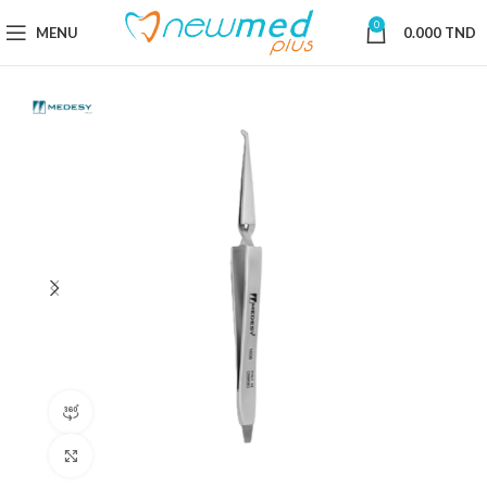
0
MENU
0.000
TND
Vue 360° du produit
Cliquez pour agrandir