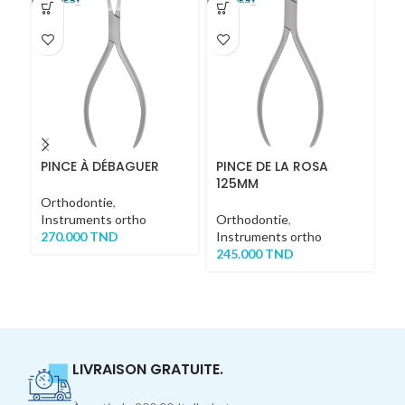
PINCE À DÉBAGUER
PINCE DE LA ROSA
S
125MM
R
Orthodontie
,
Instruments ortho
Orthodontie
,
Or
270.000
TND
Instruments ortho
In
245.000
TND
1
LIVRAISON GRATUITE.