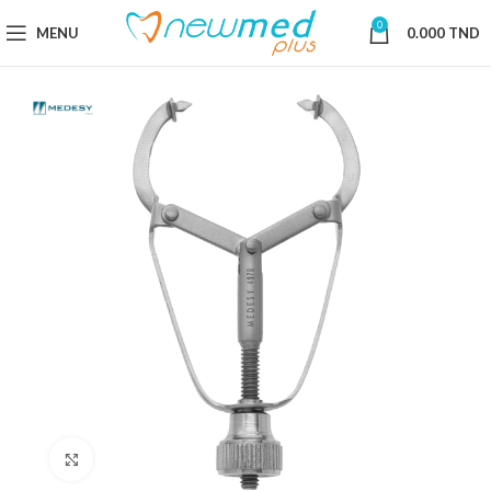
0
MENU
0.000
TND
Cliquez pour agrandir