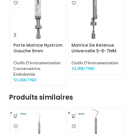
Porte Matrice Nystrom
Matrice De Retenue
P
Gauche 6mm
Universelle 5-6-7MM
R
Outils D'instrumentation
,
Outils D'instrumentation
Ou
Conservatrice
,
51.000
TND
Ch
Endodontie
Im
51.000
TND
6
Produits similaires