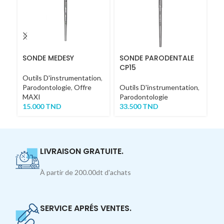
SONDE MEDESY
SONDE PARODENTALE
P
CP15
Outils D'instrumentation
,
Ou
Parodontologie
,
Offre
Outils D'instrumentation
,
Ch
MAXI
Parodontologie
4
15.000
TND
33.500
TND
LIVRAISON GRATUITE.
À partir de 200.00dt d'achats
SERVICE APRÉS VENTES.