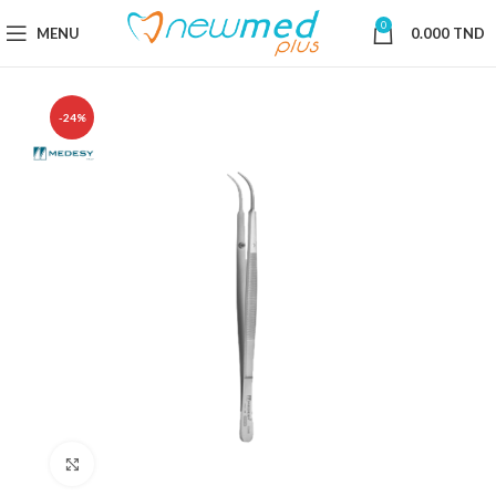
0
MENU
0.000
TND
-24%
Cliquez pour agrandir