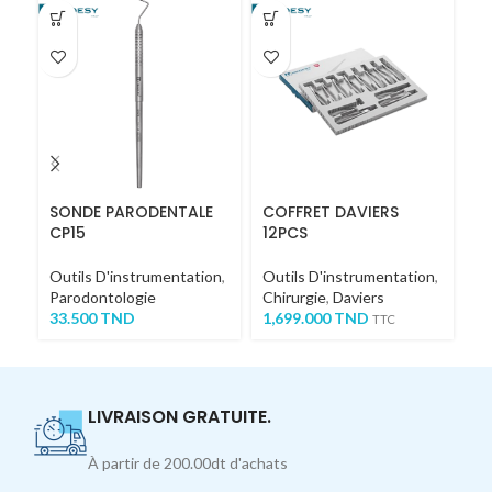
SONDE PARODENTALE
COFFRET DAVIERS
Ki
CP15
12PCS
A
Outils D'instrumentation
,
Outils D'instrumentation
,
Em
Parodontologie
Chirurgie
,
Daviers
D'
33.500
TND
1,699.000
TND
2
TTC
LIVRAISON GRATUITE.
À partir de 200.00dt d'achats