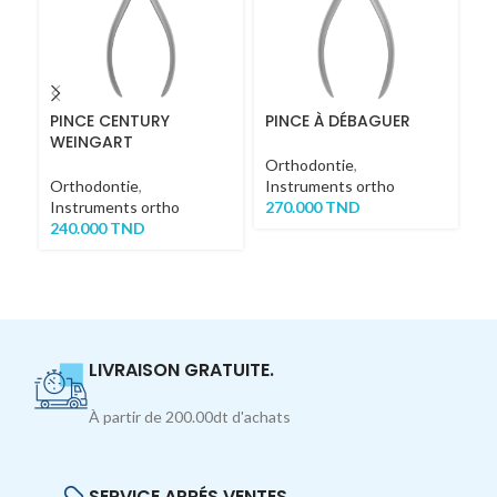
PINCE CENTURY
PINCE À DÉBAGUER
P
WEINGART
Orthodontie
,
Or
Orthodontie
,
Instruments ortho
In
Instruments ortho
270.000
TND
3
240.000
TND
LIVRAISON GRATUITE.
À partir de 200.00dt d'achats
SERVICE APRÉS VENTES.