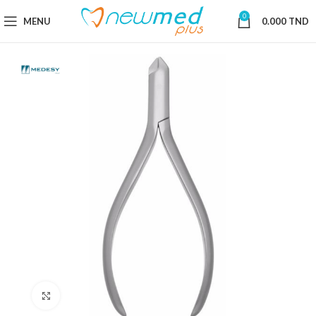
0
MENU
0.000
TND
Cliquez pour agrandir