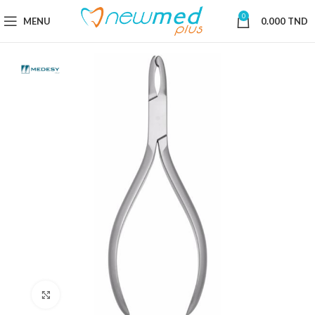
0
MENU
0.000
TND
Cliquez pour agrandir