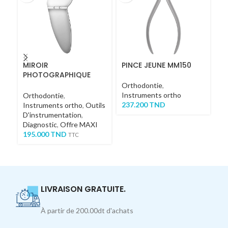
MIROIR
PINCE JEUNE MM150
S
PHOTOGRAPHIQUE
R
OCCLUSAL – BUCCAL
Orthodontie
,
Instruments ortho
Or
Orthodontie
,
237.200
TND
In
Instruments ortho
,
Outils
1
D'instrumentation
,
Diagnostic
,
Offre MAXI
195.000
TND
TTC
LIVRAISON GRATUITE.
À partir de 200.00dt d'achats