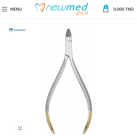
0
MENU
0.000
TND
Cliquez pour agrandir