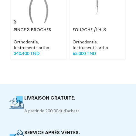
PINCE 3 BROCHES
FOURCHE /1.HL8
F
Orthodontie
,
Orthodontie
,
Or
Instruments ortho
Instruments ortho
In
340.400
TND
65.000
TND
6
LIVRAISON GRATUITE.
À partir de 200.00dt d'achats
SERVICE APRÉS VENTES.