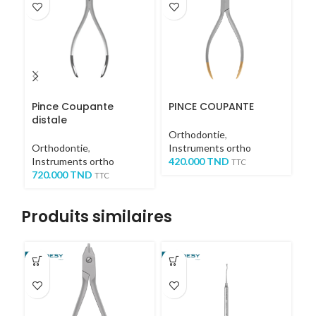
Pince Coupante
PINCE COUPANTE
P
distale
1
Orthodontie
,
Orthodontie
,
Instruments ortho
Or
Instruments ortho
420.000
TND
In
TTC
720.000
TND
4
TTC
Produits similaires