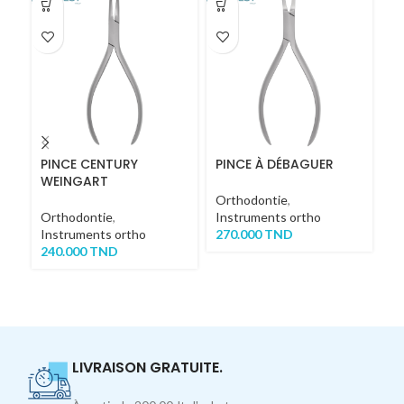
PINCE CENTURY
PINCE À DÉBAGUER
P
WEINGART
Orthodontie
,
Or
Orthodontie
,
Instruments ortho
In
Instruments ortho
270.000
TND
2
240.000
TND
LIVRAISON GRATUITE.