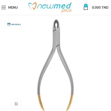
0
MENU
0.000
TND
Cliquez pour agrandir