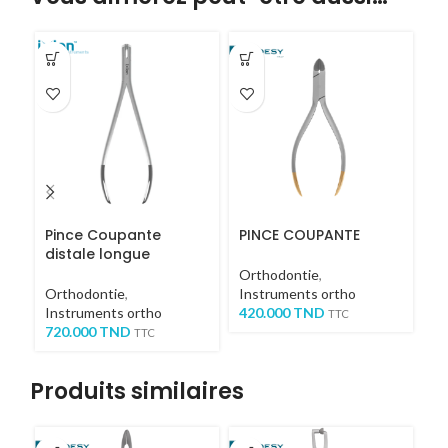
Pince Coupante
PINCE COUPANTE
P
distale longue
1
Orthodontie
,
Orthodontie
,
Instruments ortho
Or
Instruments ortho
420.000
TND
In
TTC
720.000
TND
4
TTC
Produits similaires