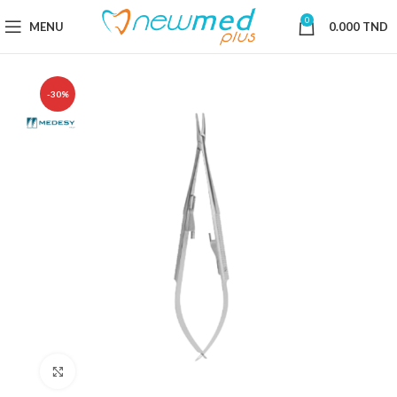
0
MENU
0.000
TND
-30%
Cliquez pour agrandir