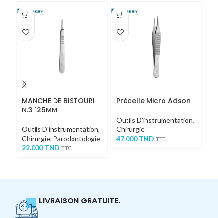
MANCHE DE BISTOURI
Précelle Micro Adson
C
N.3 125MM
1
Outils D'instrumentation
,
Outils D'instrumentation
,
Chirurgie
Ou
Chirurgie
,
Parodontologie
47.000
TND
Ch
TTC
22.000
TND
1,
TTC
LIVRAISON GRATUITE.