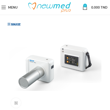
0
MENU
0.000
TND
Cliquez pour agrandir