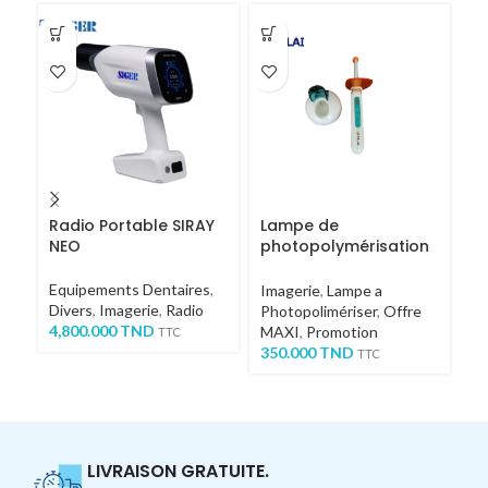
Radio Portable SIRAY
Lampe de
V
NEO
photopolymérisation
CL-A
Eq
Equipements Dentaires
,
Im
Imagerie
,
Lampe a
Divers
,
Imagerie
,
Radio
13
Photopolimériser
,
Offre
4,800.000
TND
MAXI
,
Promotion
TTC
350.000
TND
TTC
LIVRAISON GRATUITE.