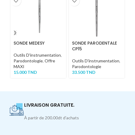
SONDE MEDESY
SONDE PARODENTALE
P
CP15
Outils D'instrumentation
,
Ou
Parodontologie
,
Offre
Outils D'instrumentation
,
Ch
MAXI
Parodontologie
4
15.000
TND
33.500
TND
LIVRAISON GRATUITE.
À partir de 200.00dt d'achats