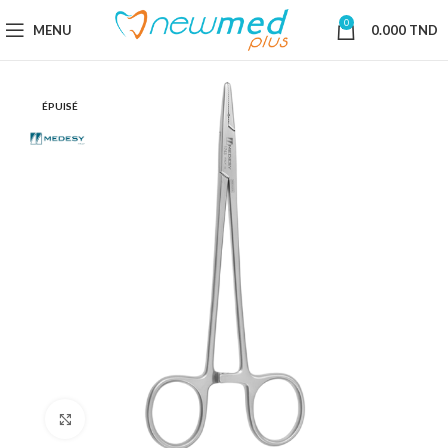
0
MENU
0.000
TND
ÉPUISÉ
Cliquez pour agrandir