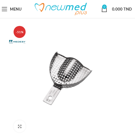
0
MENU
0.000
TND
-51%
Cliquez pour agrandir