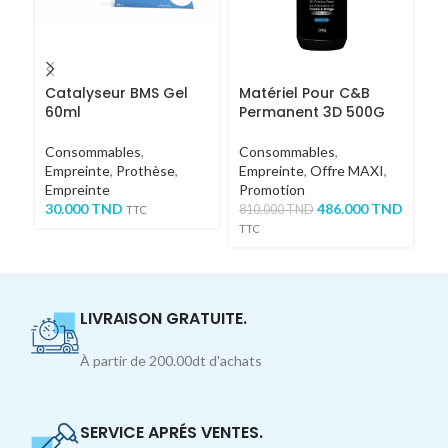
Catalyseur BMS Gel
Matériel Pour C&B
M
60ml
Permanent 3D 500G
In
Consommables
,
Consommables
,
C
Empreinte
,
Prothèse
,
Empreinte
,
Offre MAXI
,
Em
Empreinte
Promotion
Pr
30.000
TND
486.000
TND
810.000
TND
76
TTC
TTC
TT
LIVRAISON GRATUITE.
À partir de 200.00dt d'achats
SERVICE APRÉS VENTES.